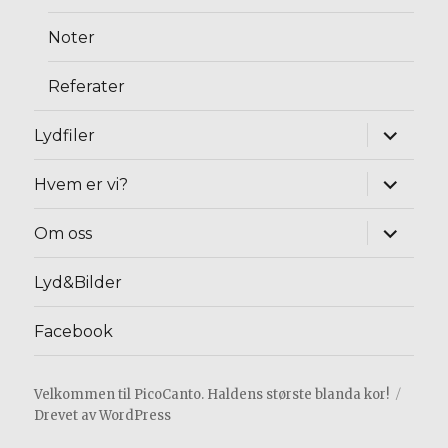
Noter
Referater
Utvid
Lydfiler
underm
Utvid
Hvem er vi?
underm
Utvid
Om oss
underm
Lyd&Bilder
Facebook
Velkommen til PicoCanto. Haldens største blanda kor!
Drevet av WordPress