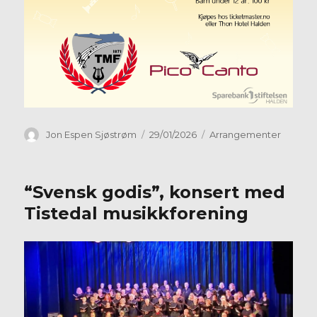
Forfatter
Publisert
Kategorier
Jon Espen Sjøstrøm
29/01/2026
Arrangementer
“Svensk godis”, konsert med
Tistedal musikkforening