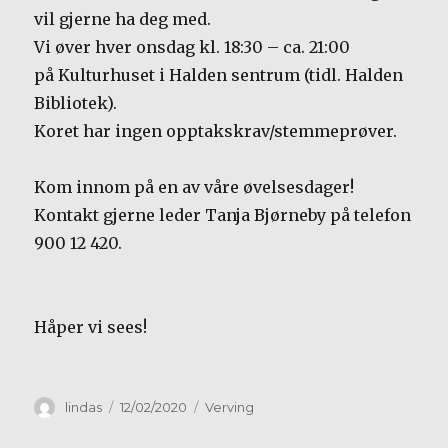
vil gjerne ha deg med.
Vi øver hver onsdag kl. 18:30 – ca. 21:00
på Kulturhuset i Halden sentrum (tidl. Halden
Bibliotek).
Koret har ingen opptakskrav/stemmeprøver.
Kom innom på en av våre øvelsesdager!
Kontakt gjerne leder Tanja Bjørneby på telefon
900 12 420.
Håper vi sees!
Forfatter
Publisert
Kategorier
lindas
12/02/2020
Verving