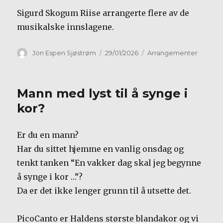
Sigurd Skogum Riise arrangerte flere av de
musikalske innslagene.
Forfatter
Publisert
Kategorier
Jon Espen Sjøstrøm
29/01/2026
Arrangementer
Mann med lyst til å synge i
kor?
Er du en mann?
Har du sittet hjemme en vanlig onsdag og
tenkt tanken “En vakker dag skal jeg begynne
å synge i kor …”?
Da er det ikke lenger grunn til å utsette det.
PicoCanto er Haldens største blandakor og vi