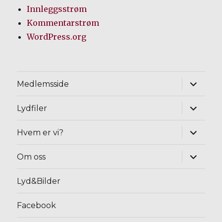
Innleggsstrøm
Kommentarstrøm
WordPress.org
Utvid
Medlemsside
underm
Utvid
Lydfiler
underm
Utvid
Hvem er vi?
underm
Utvid
Om oss
underm
Lyd&Bilder
Facebook