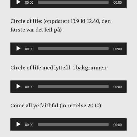
Lydavspiller
00:00
00:00
Circle of life: (oppdatert 13.9 kl 12.40, den
første var det feil på)
Lydavspiller
00:00
00:00
Circle of life med lyttefil i bakgrunnen:
Lydavspiller
00:00
00:00
Come all ye faithful (m rettelse 20.10):
Lydavspiller
00:00
00:00