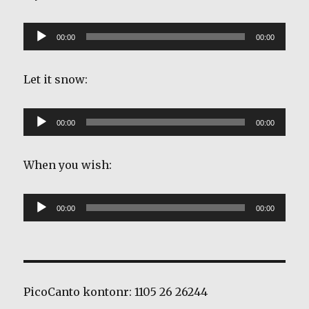
Lydavspiller
00:00
00:00
Let it snow:
Lydavspiller
00:00
00:00
When you wish:
Lydavspiller
00:00
00:00
PicoCanto kontonr: 1105 26 26244