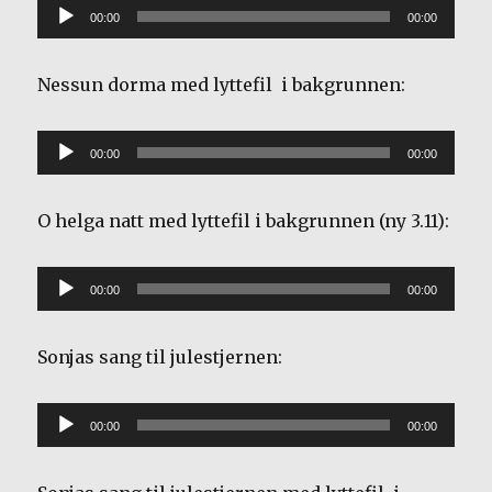
Lydavspiller
00:00
00:00
Nessun dorma med lyttefil i bakgrunnen:
Lydavspiller
00:00
00:00
O helga natt med lyttefil i bakgrunnen (ny 3.11):
Lydavspiller
00:00
00:00
Sonjas sang til julestjernen:
Lydavspiller
00:00
00:00