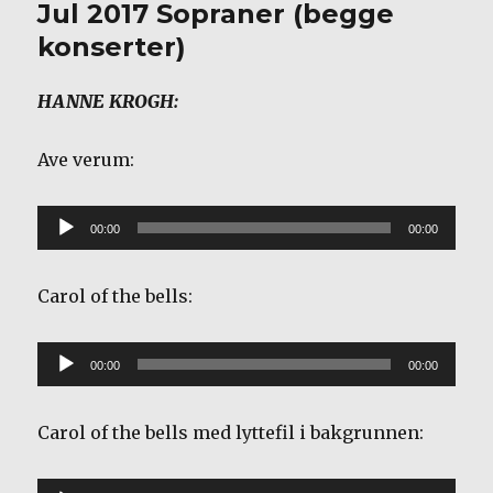
Jul 2017 Sopraner (begge
konserter)
HANNE KROGH:
Ave verum:
Lydavspiller
00:00
00:00
Carol of the bells:
Lydavspiller
00:00
00:00
Carol of the bells med lyttefil i bakgrunnen: