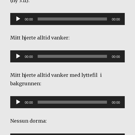
(ny 3.11):
Lydavspiller
00:00
00:00
Mitt hjerte alltid vanker:
Lydavspiller
00:00
00:00
Mitt hjerte alltid vanker med lyttefil i
bakgrunnen:
Lydavspiller
00:00
00:00
Nessun dorma: