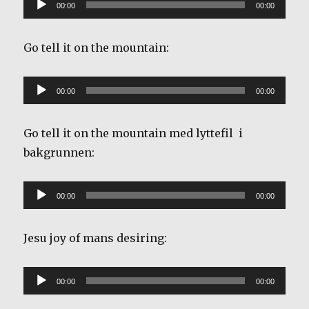
Lydavspiller
00:00
00:00
Go tell it on the mountain:
Lydavspiller
00:00
00:00
Go tell it on the mountain med lyttefil i
bakgrunnen:
Lydavspiller
00:00
00:00
Jesu joy of mans desiring:
Lydavspiller
00:00
00:00