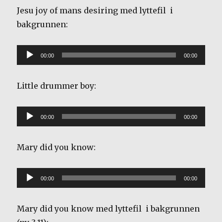
Jesu joy of mans desiring med lyttefil i
bakgrunnen:
Lydavspiller
00:00
00:00
Little drummer boy:
Lydavspiller
00:00
00:00
Mary did you know:
Lydavspiller
00:00
00:00
Mary did you know med lyttefil i bakgrunnen