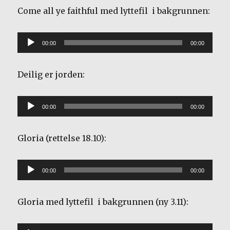
Come all ye faithful med lyttefil i bakgrunnen:
Lydavspiller
00:00
00:00
Deilig er jorden:
Lydavspiller
00:00
00:00
Gloria (rettelse 18.10):
Lydavspiller
00:00
00:00
Gloria med lyttefil i bakgrunnen (ny 3.11):