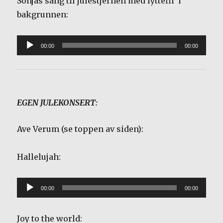
Sonjas sang til julestjernen med lyttefil i
bakgrunnen:
Lydavspiller
00:00
00:00
EGEN JULEKONSERT:
Ave Verum (se toppen av siden):
Hallelujah:
Lydavspiller
00:00
00:00
Joy to the world: